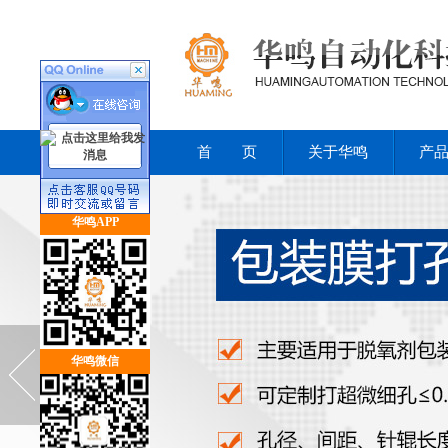
首 页
关于华鸣
产
华鸣APP
华鸣微信