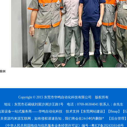
案例
Copyright © 2015 东莞市华鸣自动化科技有限公司 版权所有
地址：东莞市石碣镇刘屋沙洲沙王路1号 电话：0769-86304041 联系人：余先生
包装设备一站式服务商——华鸣自动化科技 技术支持【
东莞网站建设
】【
Bmap
】【
G
相关资源均来源互联网，如有侵权请速告知，我们将会在24小时内删除* 【
后台管理
《中华人民共和国电信与信息服务业务经营许可证》编号 <
粤ICP备2024316148号