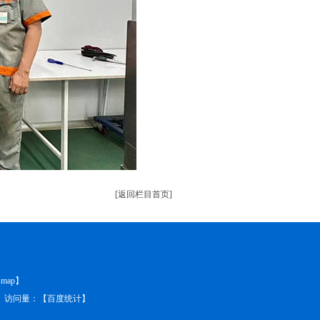
[返回栏目首页]
map
】
】 访问量：
【
百度统计
】